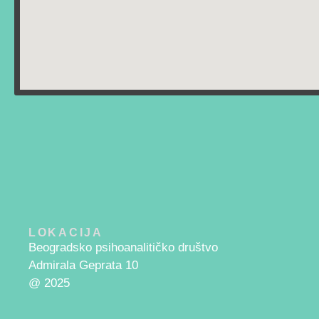
LOKACIJA
Beogradsko psihoanalitičko društvo
Admirala Geprata 10
@ 2025