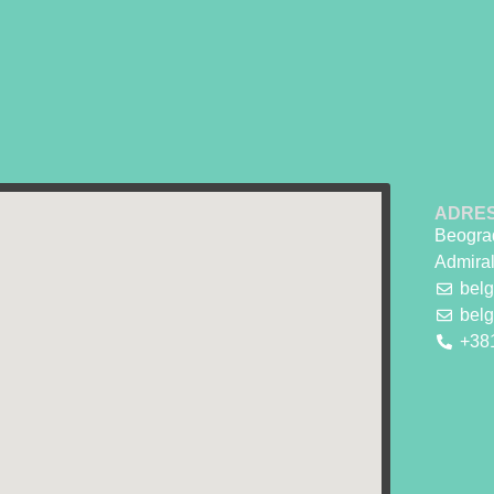
ADRE
Beograd
Admira
bel
bel
+38