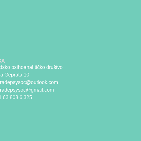
SA
sko psihoanalitičko društvo
la Geprata 10
gradepsysoc@outlook.com
gradepsysoc@gmail.com
1 63 808 6 325